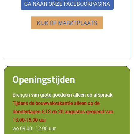
GA NAAR ONZE FACEBOOKPAGINA
KIJK OP MARKTPLAATS
Openingstijden
Brengen
van
grote
g
oederen alleen op
afspraak
Tijdens de bouwvakvakantie alleen op de
donderdagen 6,13 en 20 augustus geopend van
13.00-16.00 uur
wo 09:00 - 12:00 uur