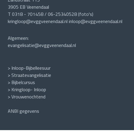
3905 EB Veenendaal
T 0318 - 701458 / 06-25340528 (foto's)
kringloop@evggveenendaal.nl inloop@evggveenendaal.nl
Algemeen:
evangelisatie@evggveenendaal.nl
> Inloop-Bijbelleesuur
> Straatevangelisatie
>
Bijbelcursus
>
Kringloop- Inloop
> Vrouwenochtend
ANBI gegevens