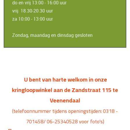
do en
vrij 13:00 - 16:00 uur
vrij 18.30-20.30 uur
za 10:00 - 13:00 uur
Zondag, maandag en dinsdag gesloten
U bent van harte welkom in onze
kringloopwinkel aan de Zandstraat 115 te
Veenendaal
(telefoonnummer tijdens openingstijden: 0318 -
701458/ 06-25340528 voor
foto's)