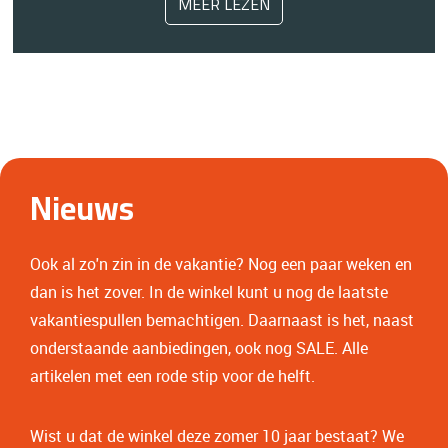
MEER LEZEN
Nieuws
Ook al zo'n zin in de vakantie? Nog een paar weken en
dan is het zover. In de winkel kunt u nog de laatste
vakantiespullen bemachtigen. Daarnaast is het, naast
onderstaande aanbiedingen, ook nog SALE. Alle
artikelen met een rode stip voor de helft.
Wist u dat de winkel deze zomer 10 jaar bestaat? We